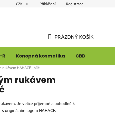
CZK
Přihlášení
Registrace
PRÁZDNÝ KOŠÍK
NÁKUPNÍ
KOŠÍK
-R
Konopná kosmetika
CBD
CBG9
ým rukávem HAHACE - bílé
tkým rukávem
é
 rukávem. Je velice příjemné a pohodlné k
, s originálním logem HAHACE.