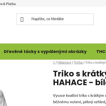
a & Platba
Dřevěné tácky s vypálenými obrázky
THC
Domů
/
Oblečení
/
Trička
/
Triko s krátk
Triko s krá
HAHACE - bíl
Vysoce kvalitní triko s krátkým
běžnému nošení, pěkný vzhled