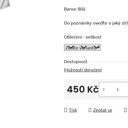
Barva: Bílá
Do poznámky uveďte o jaký stř
Oblečení - velikost
Dostupnost
Možnosti doručení
450 Kč
Měrná cena:
Tisk
Zeptat se