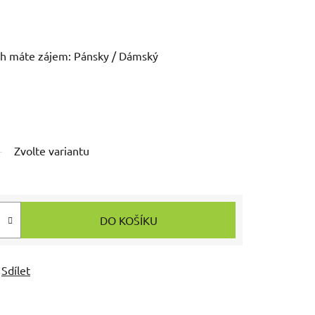
ih máte zájem: Pánsky / Dámský
Zvolte variantu
DO KOŠÍKU
Sdílet