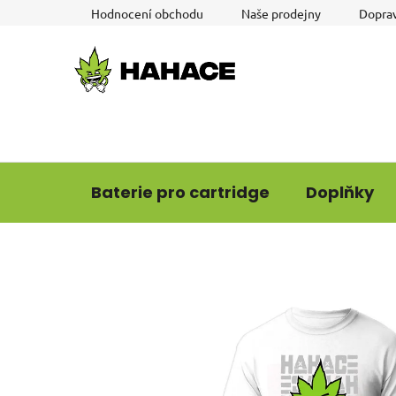
Přejít
Hodnocení obchodu
Naše prodejny
Doprav
na
obsah
Baterie pro cartridge
Doplňky