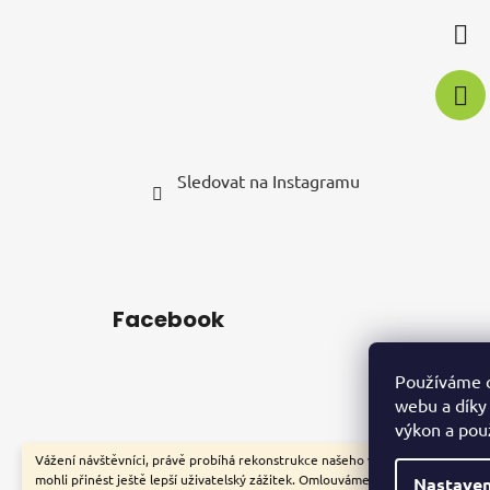
í
Sledovat na Instagramu
Facebook
Používáme c
webu a díky
výkon a pou
Vážení návštěvníci, právě probíhá rekonstrukce našeho webu, aby jsme vám
mohli přinést ještě lepší uživatelský zážitek. Omlouváme se za případné
Nastaven