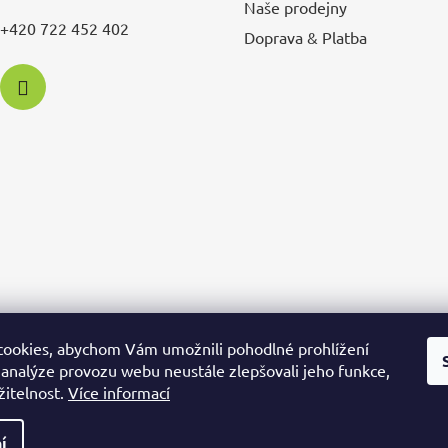
Naše prodejny
+420 722 452 402
Doprava & Platba
ookies, abychom Vám umožnili pohodlné prohlížení
 analýze provozu webu neustále zlepšovali jeho funkce,
žitelnost.
Více informací
Obchodní podmínky
Podmínky ochrany osobních údajů
í