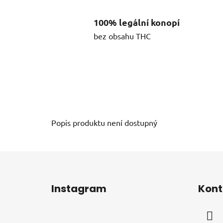
100% legální konopí
bez obsahu THC
Popis produktu není dostupný
Z
á
Instagram
Kont
p
a
t