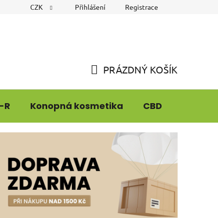
CZK
Přihlášení
Registrace
PRÁZDNÝ KOŠÍK
NÁKUPNÍ
KOŠÍK
-R
Konopná kosmetika
CBD
CBG9