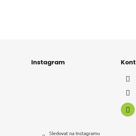
Z
á
Instagram
Kont
p
a
t
í
Sledovat na Instagramu