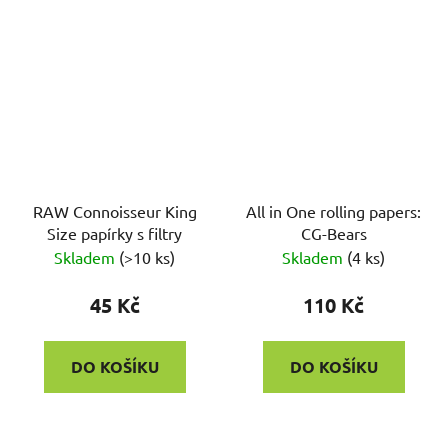
RAW Connoisseur King
All in One rolling papers:
Size papírky s filtry
CG-Bears
Skladem
(
>10 ks
)
Skladem
(
4 ks
)
45 Kč
110 Kč
DO KOŠÍKU
DO KOŠÍKU