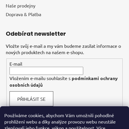
Naše prodejny
Doprava & Platba
Odebírat newsletter
Vložte svůj e-mail a my vám budeme zasílat informace o
nových produktech na našem e-shopu.
E-mail
Vložením e-mailu souhlasíte s
podmínkami ochrany
osobních údajů
PŘIHLÁSIT SE
Používáme cookies, abychom Vám umožnili pohodlné
prohlížení webu a díky analýze provozu webu neustále
Facebook
zlepšovali jeho funkce, výkon a použitelnost.
Více