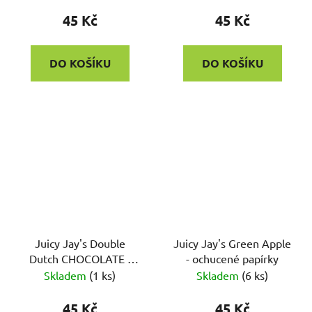
45 Kč
45 Kč
DO KOŠÍKU
DO KOŠÍKU
Juicy Jay's Double
Juicy Jay's Green Apple
Dutch CHOCOLATE -
- ochucené papírky
ochucené papírky
Skladem
(
1 ks
)
Skladem
(
6 ks
)
45 Kč
45 Kč