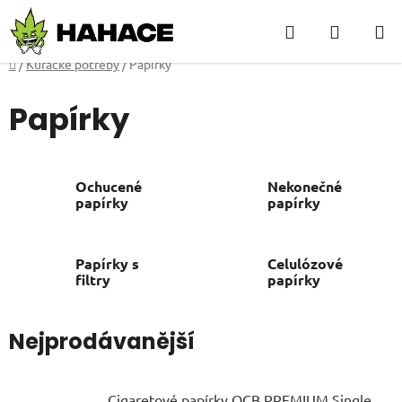
Přejít
Hledat
NÁKUP
na
obsah
KOŠÍK
Domů
/
Kuřácké potřeby
/
Papírky
Papírky
Ochucené
Nekonečné
papírky
papírky
Papírky s
Celulózové
filtry
papírky
Nejprodávanější
Cigaretové papírky OCB PREMIUM Single