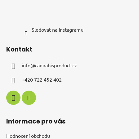
i
s
u
Sledovat na Instagramu
Kontakt
info
@
cannabisproduct.cz
+420 722 452 402
Informace pro vás
Hodnocení obchodu