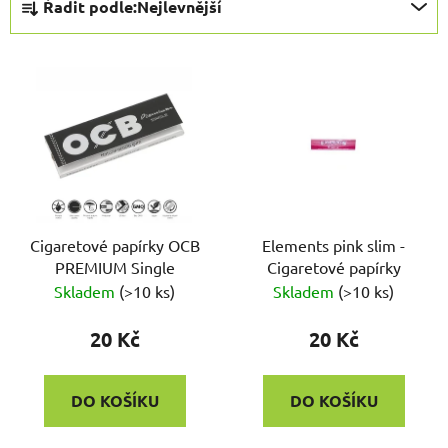
Řadit podle:
Nejlevnější
a
z
V
e
ý
n
p
í
i
p
s
r
p
o
r
d
o
Cigaretové papírky OCB
Elements pink slim -
u
PREMIUM Single
Cigaretové papírky
d
k
Skladem
(
>10 ks
)
Skladem
(
>10 ks
)
u
t
k
ů
20 Kč
20 Kč
t
ů
DO KOŠÍKU
DO KOŠÍKU