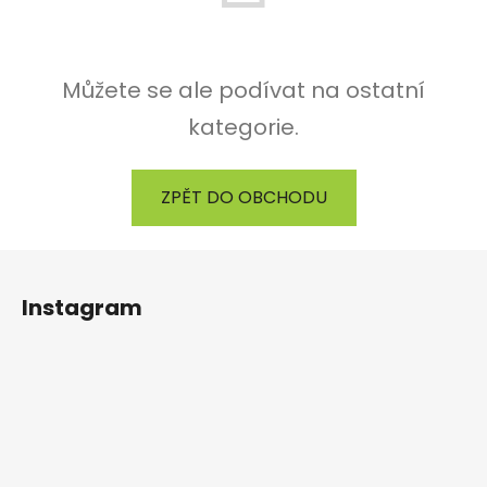
Můžete se ale podívat na ostatní
kategorie.
ZPĚT DO OBCHODU
Z
á
Instagram
p
a
t
í