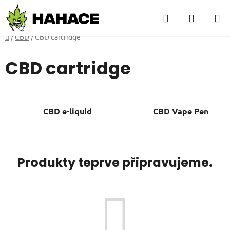
Přejít
Hledat
NÁKUP
na
obsah
KOŠÍK
Domů
/
CBD
/
CBD cartridge
CBD cartridge
CBD e-liquid
CBD Vape Pen
Produkty teprve připravujeme.