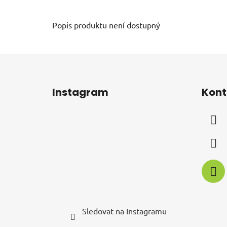
Popis produktu není dostupný
Z
á
Instagram
Kont
p
a
t
í
Sledovat na Instagramu