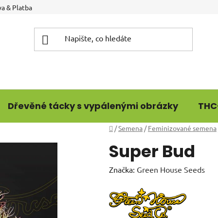
a & Platba
Dřevěné tácky s vypálenými obrázky
THC
Domů
/
Semena
/
Feminizované semena
Super Bud
Značka:
Green House Seeds