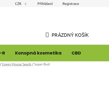
CZK
Přihlášení
Registrace
PRÁZDNÝ KOŠÍK
NÁKUPNÍ
KOŠÍK
-R
Konopná kosmetika
CBD
CBG9
/
Green House Seeds
/
Super Bud