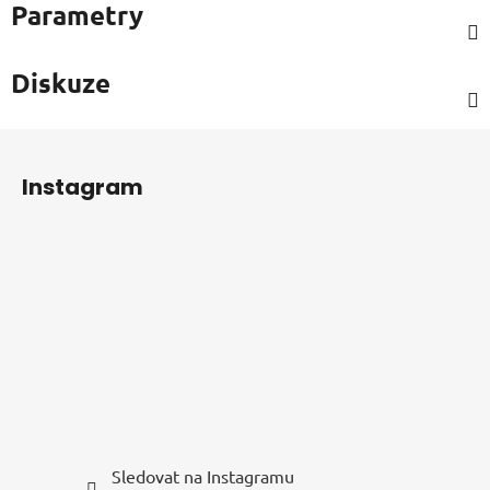
Parametry
Diskuze
Z
á
Instagram
p
a
t
í
Sledovat na Instagramu