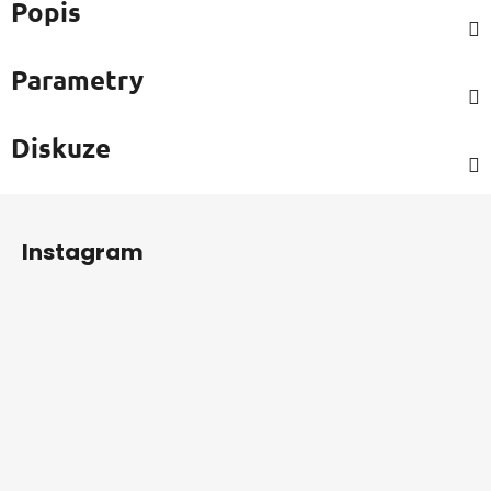
Popis
Parametry
Diskuze
Z
á
Instagram
p
a
t
í