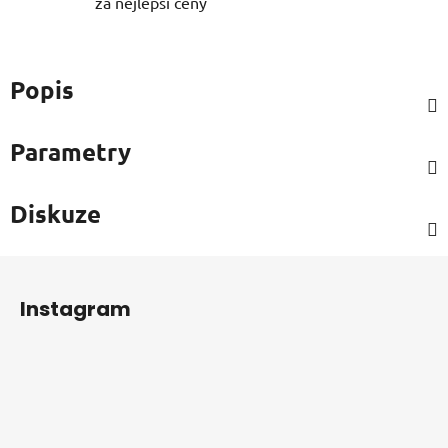
za nejlepší ceny
Popis
Parametry
Diskuze
Z
á
Instagram
p
a
t
í