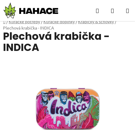
Přejít
Hledat
NÁKUP
na
obsah
KOŠÍK
Domů
/
Kuřácké potřeby
/
Kuřácké doplňky
/
Krabičky & schovky
/
Plechová krabička - INDICA
Plechová krabička -
INDICA