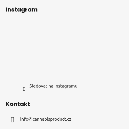
á
Instagram
p
a
t
í
Sledovat na Instagramu
Kontakt
info
@
cannabisproduct.cz