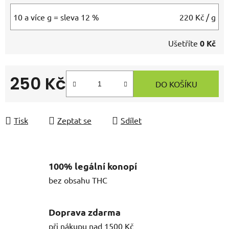
10 a více g = sleva 12 %
220 Kč
/ g
Ušetříte
0 Kč
250 Kč
DO KOŠÍKU
Měrná cena:
Tisk
Zeptat se
Sdílet
100% legální konopí
bez obsahu THC
Doprava zdarma
při nákupu nad 1500 Kč