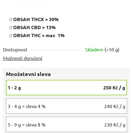
OBSAH THCX > 30%
OBSAH CBD > 13%
OBSAH THC > max 1%
Dostupnost
Skladem
(
>10 g
)
Možnosti doručení
Množstevní sleva
1 - 2 g
250 Kč
/ g
3 - 4 g = sleva 4 %
240 Kč
/ g
5 - 9 g = sleva 8 %
230 Kč
/ g