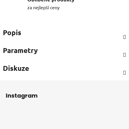
za nejlepší ceny
Popis
Parametry
Diskuze
Z
á
Instagram
p
a
t
í