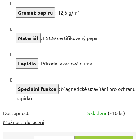
Gramáž papíru
: 12,5 g/m²
Materiál
: FSC® certifikovaný papír
Lepidlo
: Přírodní akáciová guma
Speciální funkce
: Magnetické uzavírání pro ochranu
papírků
Dostupnost
Skladem
(
>10 ks
)
Možnosti doručení