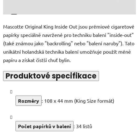
Mascotte Original King Inside Out jsou prémiové cigaretové
papírky speciálně navržené pro techniku balení "inside-out"
(také známou jako "backrolling" nebo "balení naruby"). Tato
unikátní holandská technika balení umožňuje použít méně
papíru a získat čistší chuť bylin.
Produktové specifikace
Rozměry
: 108 x 44 mm (King Size formát)
Počet papírků v balení
: 34 listů