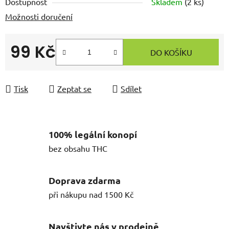
Dostupnost
Skladem
(
2 ks
)
Možnosti doručení
99 Kč
DO KOŠÍKU
Měrná cena:
Tisk
Zeptat se
Sdílet
100% legální konopí
bez obsahu THC
Doprava zdarma
při nákupu nad 1500 Kč
Navštivte nás v prodejně