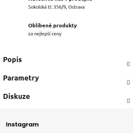
Sokolská tř. 356/9, Ostrava
Oblíbené produkty
za nejlepší ceny
Popis
Parametry
Diskuze
Z
á
Instagram
p