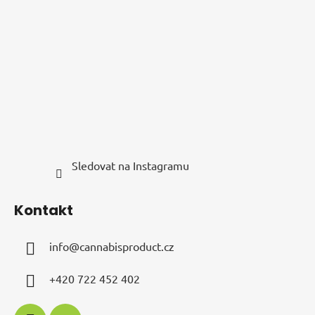
a
t
í
Sledovat na Instagramu
Kontakt
info
@
cannabisproduct.cz
+420 722 452 402