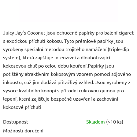
Juicy Jay's Coconut jsou ochucené papírky pro balení cigaret
s exotickou příchutí kokosu. Tyto prémiové papírky jsou
vyrobeny speciální metodou trojitého namáčení (triple-dip
system), která zajišťuje intenzivní a dlouhotrvající
kokosovou chuť po celou dobu kouření.
Papírky jsou
potištěny atraktivním kokosovým vzorem pomocí sójového
inkoustu, což jim dodává přitažlivý vzhled
.
Jsou vyrobeny z
vysoce kvalitního konopí s přírodní cukrovou gumou pro
lepení, která zajišťuje bezpečné uzavření a zachování
kokosové příchuti
Dostupnost
Skladem
(
>10 ks
)
Možnosti doručení