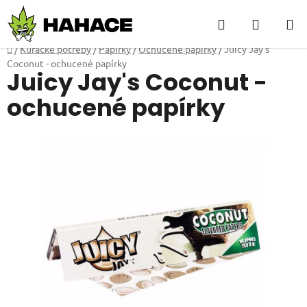
Přejít
Hledat
NÁKUP
na
obsah
KOŠÍK
Domů
/
Kuřácké potřeby
/
Papírky
/
Ochucené papírky
/
Juicy Jay's
Coconut - ochucené papírky
Juicy Jay's Coconut -
ochucené papírky