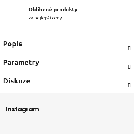
Oblíbené produkty
za nejlepší ceny
Popis
Parametry
Diskuze
Z
á
Instagram
p
a
t