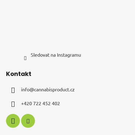
í
Sledovat na Instagramu
Kontakt
info
@
cannabisproduct.cz
+420 722 452 402