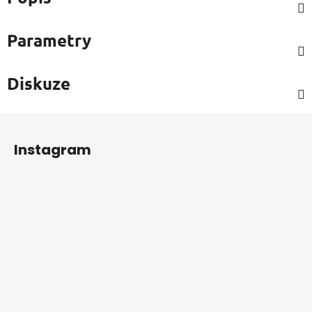
Parametry
Diskuze
Z
á
Instagram
p
a
t
í