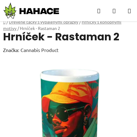
Přejít
Hledat
NÁKUP
na
obsah
KOŠÍK
Domů
/
Dřevěné tácky s vypálenými obrázky
/
Hrníčky s konopnými
motivy
/
Hrníček - Rastaman 2
Hrníček - Rastaman 2
Značka:
Cannabis Product