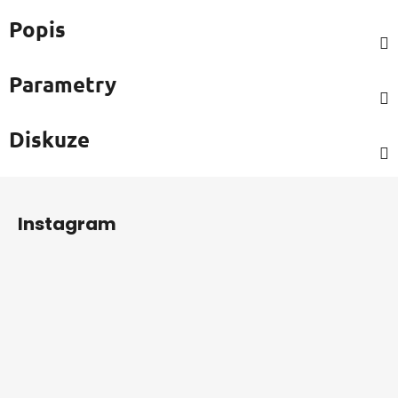
Popis
Parametry
Diskuze
Z
á
Instagram
p
a
t
í