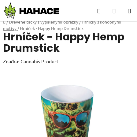
Přejít
Hledat
NÁKUP
na
obsah
KOŠÍK
Domů
/
Dřevěné tácky s vypálenými obrázky
/
Hrníčky s konopnými
motivy
/
Hrníček - Happy Hemp Drumstick
Hrníček - Happy Hemp
Drumstick
Značka:
Cannabis Product