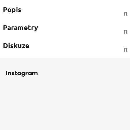
Popis
Parametry
Diskuze
Z
á
Instagram
p
a
t
í