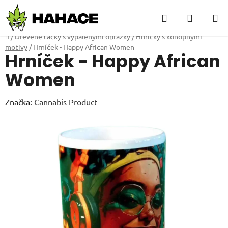
Přejít
Hledat
NÁKUP
na
obsah
KOŠÍK
Domů
/
Dřevěné tácky s vypálenými obrázky
/
Hrníčky s konopnými
motivy
/
Hrníček - Happy African Women
Hrníček - Happy African
Women
Značka:
Cannabis Product