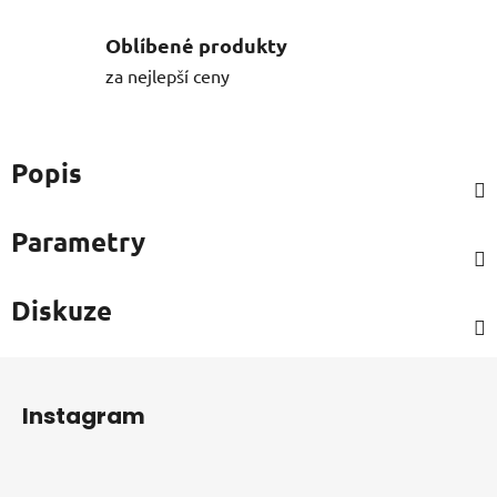
Oblíbené produkty
za nejlepší ceny
Popis
Parametry
Diskuze
Z
á
Instagram
p
a
t