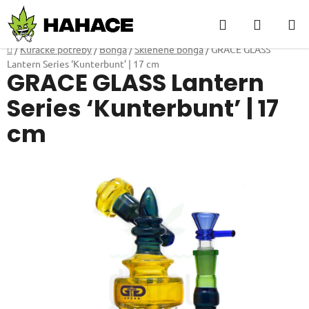
Přejít
Hledat
NÁKUP
na
obsah
KOŠÍK
Domů
/
Kuřácké potřeby
/
Bonga
/
Skleněné bonga
/
GRACE GLASS
Lantern Series ‘Kunterbunt’ | 17 cm
GRACE GLASS Lantern
Series ‘Kunterbunt’ | 17
cm