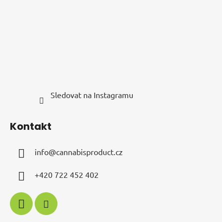
í
Sledovat na Instagramu
Kontakt
info
@
cannabisproduct.cz
+420 722 452 402