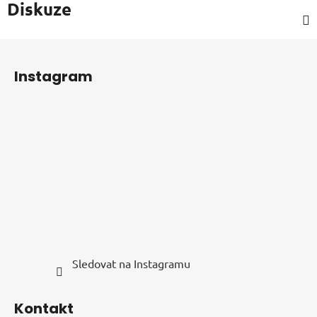
Diskuze
Z
á
Instagram
p
a
t
í
Sledovat na Instagramu
Kontakt