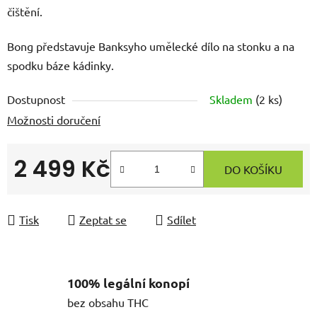
čištění.
Bong představuje Banksyho umělecké dílo na stonku a na
spodku báze kádinky.
Dostupnost
Skladem
(
2 ks
)
Možnosti doručení
2 499 Kč
DO KOŠÍKU
Měrná cena:
Tisk
Zeptat se
Sdílet
100% legální konopí
bez obsahu THC