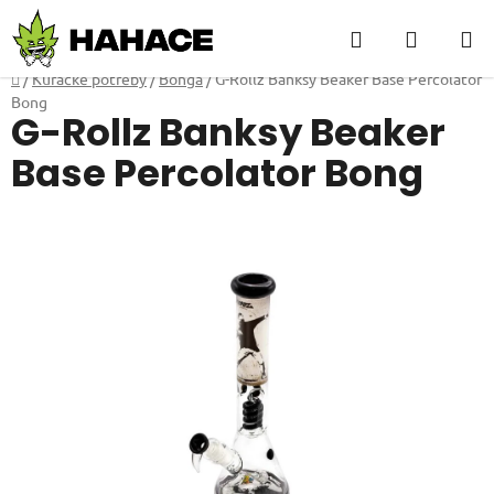
Přejít
Hledat
NÁKUP
na
obsah
KOŠÍK
Domů
/
Kuřácké potřeby
/
Bonga
/
G-Rollz Banksy Beaker Base Percolator
Bong
G-Rollz Banksy Beaker
Base Percolator Bong