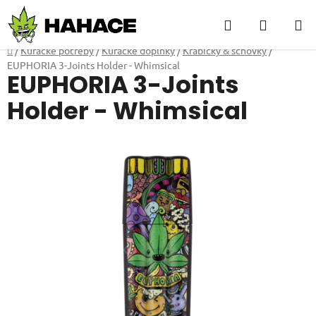
Přejít
Hledat
NÁKUP
na
obsah
KOŠÍK
Domů
/
Kuřácké potřeby
/
Kuřácké doplňky
/
Krabičky & schovky
/
EUPHORIA 3-Joints Holder - Whimsical
EUPHORIA 3-Joints
Holder - Whimsical