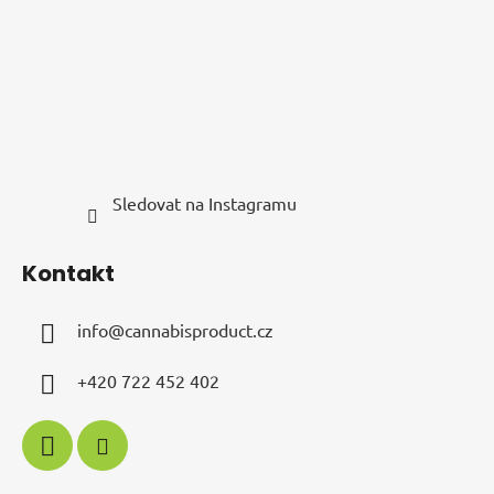
í
Sledovat na Instagramu
Kontakt
info
@
cannabisproduct.cz
+420 722 452 402