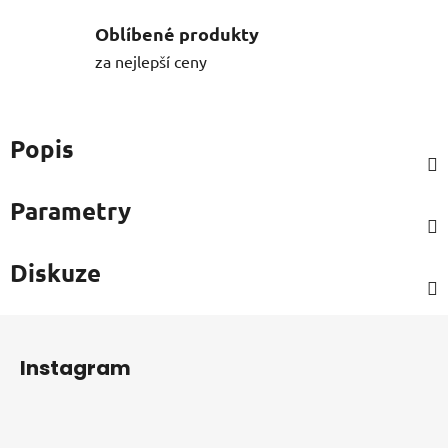
Oblíbené produkty
za nejlepší ceny
Popis
Parametry
Diskuze
Z
á
Instagram
p
a
t