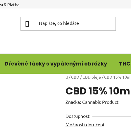
a & Platba
Dřevěné tácky s vypálenými obrázky
THC
Domů
/
CBD
/
CBD oleje
/
CBD 15% 10m
CBD 15% 10m
Značka:
Cannabis Product
Dostupnost
Možnosti doručení