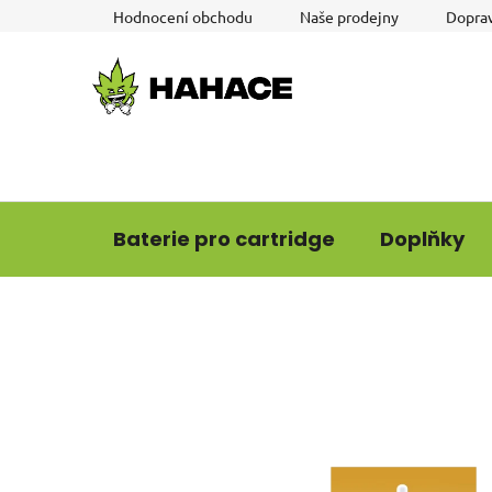
Přejít
Hodnocení obchodu
Naše prodejny
Doprav
na
obsah
Baterie pro cartridge
Doplňky