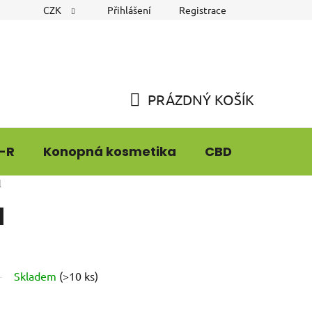
CZK
Přihlášení
Registrace
PRÁZDNÝ KOŠÍK
NÁKUPNÍ
KOŠÍK
-R
Konopná kosmetika
CBD
CBG9
l
l
Skladem
(
>10 ks
)