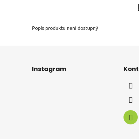
Popis produktu není dostupný
Z
á
Instagram
Kont
p
a
t
í