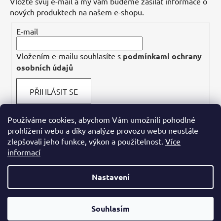
Vložte svůj e-mail a my vám budeme zasílat informace o
nových produktech na našem e-shopu.
E-mail
Vložením e-mailu souhlasíte s
podmínkami ochrany
osobních údajů
PŘIHLÁSIT SE
Používáme cookies, abychom Vám umožnili pohodlné
prohlížení webu a díky analýze provozu webu neustále
Facebook
zlepšovali jeho funkce, výkon a použitelnost.
Více
informací
Nastavení
Vážení návštěvníci, právě probíhá rekonstrukce našeho webu, aby
Obchodní podmínky
Podmínky ochrany osobních údajů
jsme vám mohli přinést ještě lepší uživatelský zážitek. Omlouváme
Souhlasím
se za případné nepříjemnosti a děkujeme za vaší trpělivost.