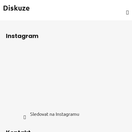
Diskuze
Z
á
Instagram
p
a
t
í
Sledovat na Instagramu