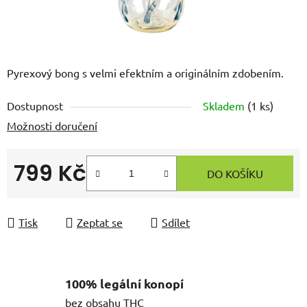
Pyrexový bong s velmi efektním a originálním zdobením.
Dostupnost
Skladem
(
1 ks
)
Možnosti doručení
799 Kč
DO KOŠÍKU
Měrná cena:
Tisk
Zeptat se
Sdílet
100% legální konopí
bez obsahu THC